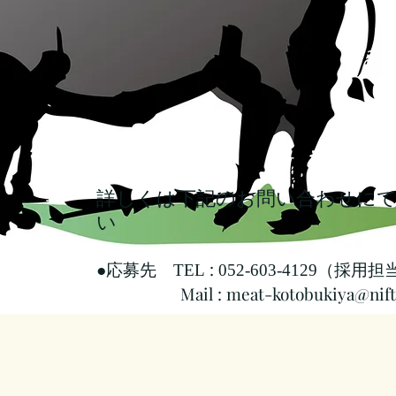
​詳しくは下記のお問い合わせに
い
●応募先
:
（採用担
TEL
052-603-4129
Mail :
meat-kotobukiya@nif